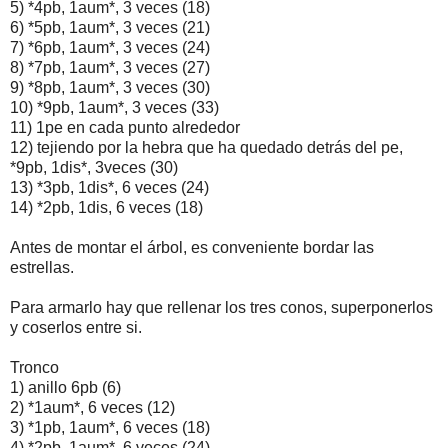
5) *4pb, 1aum*, 3 veces (18)
6) *5pb, 1aum*, 3 veces (21)
7) *6pb, 1aum*, 3 veces (24)
8) *7pb, 1aum*, 3 veces (27)
9) *8pb, 1aum*, 3 veces (30)
10) *9pb, 1aum*, 3 veces (33)
11) 1pe en cada punto alrededor
12) tejiendo por la hebra que ha quedado detrás del pe,
*9pb, 1dis*, 3veces (30)
13) *3pb, 1dis*, 6 veces (24)
14) *2pb, 1dis, 6 veces (18)
Antes de montar el árbol, es conveniente bordar las
estrellas.
Para armarlo hay que rellenar los tres conos, superponerlos
y coserlos entre si.
Tronco
1) anillo 6pb (6)
2) *1aum*, 6 veces (12)
3) *1pb, 1aum*, 6 veces (18)
4) *2pb, 1aum*, 6 veces (24)