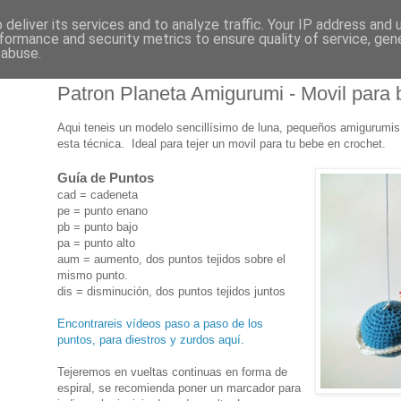
deliver its services and to analyze traffic. Your IP address and
formance and security metrics to ensure quality of service, ge
 abuse.
Patron Planeta Amigurumi - Movil para 
Aqui teneis un modelo sencillísimo de luna, pequeños amigurumi
esta técnica. Ideal para tejer un movil para tu bebe en crochet.
Guía de Puntos
cad = cadeneta
pe = punto enano
pb = punto bajo
pa = punto alto
aum = aumento, dos puntos tejidos sobre el
mismo punto.
dis = disminución, dos puntos tejidos juntos
Encontrareis vídeos paso a paso de los
puntos, para diestros y zurdos aquí.
Tejeremos en vueltas continuas en forma de
espiral, se recomienda poner un marcador para