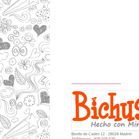
........................................
Benito de Castro 12 - 28028 Madrid