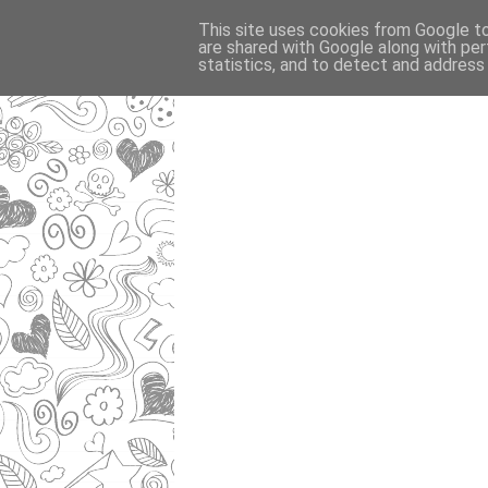
This site uses cookies from Google to 
are shared with Google along with per
statistics, and to detect and address