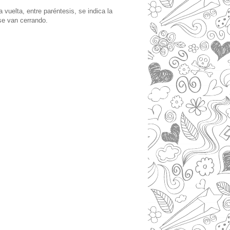
 vuelta, entre paréntesis, se indica la
se van cerrando.