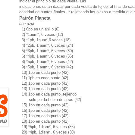
indicar el principio de cada vuelta. Las
indicaciones están dadas por cada vuelta de tejido, al final de cada
cantidad de puntos finales. Ir rellenando las piezas a medida que 
Patrón Planeta
con azul
1) 6pb en un anillo (6)
2) *1aum*, 6 veces (12)
3) *1pb, 1aum*,6 veces (18)
4) *2pb, 1 aum*, 6 veces (24)
5) *3pb, 1 aum*, 6 veces (30)
6) *4pb, 1 aum*, 6 veces (36)
8) *5pb, 1 aum*, 6 veces (42)
9) *5pb, 1 aum*, 6 veces (42)
10) 1pb en cada punto (42)
11) 1pb en cada punto (42)
12) 1pb en cada punto (42)
13) 1pb en cada punto (42)
14) 1pb en cada punto, tejiendo
solo por la hebra de atrás (42)
15) 1pb en cada punto (42)
16) 1pb en cada punto (42)
17) 1pb en cada punto (42)
18) 1pb en cada punto (42)
19) *5pb, 1dism*, 6 veces (36)
20) *4pb, 1dism*, 6 veces (30)