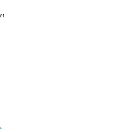
et,
s-