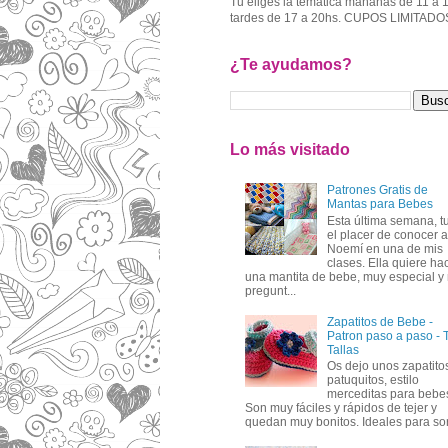
Tu eliges la temática mañanas de 11 a 
tardes de 17 a 20hs. CUPOS LIMITADO
¿Te ayudamos?
Lo más visitado
Patrones Gratis de
Mantas para Bebes
Esta última semana, t
el placer de conocer a
Noemí en una de mis
clases. Ella quiere ha
una mantita de bebe, muy especial y
pregunt...
Zapatitos de Bebe -
Patron paso a paso - 
Tallas
Os dejo unos zapatito
patuquitos, estilo
merceditas para bebe
Son muy fáciles y rápidos de tejer y
quedan muy bonitos. Ideales para sor.