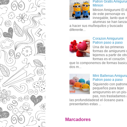
Patron Gratis Amiguru
Minion
Minion Amigurumi El é
de este personaje es
innegable, tanto que 
alumnas se han lanz
a hacer sus muñequitos y buscado
diferente...
Corazon Amigurumi
Patron paso a paso
Una de las primeras
formas de amigurumi 
tejemos a partir de otr
formas es el corazón.
que lo componemos de formas basic
dos m...
Mini Ballenas Amigur
Patron paso a paso
Siguiendo con patron
pequeños para tejer
amigurumis en un pis-
pas, nos trasladamos 
las profundidadesd el óceano para
presentarles estas ...
Marcadores