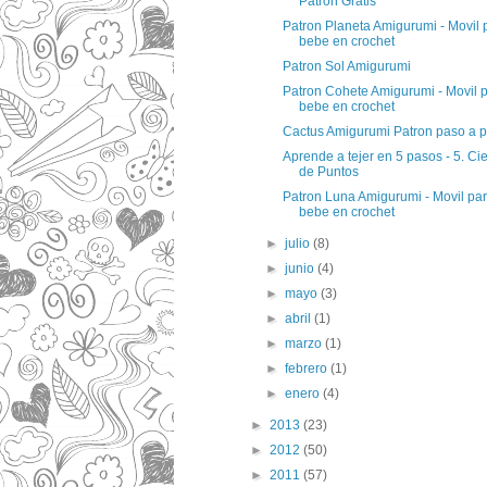
Patron Gratis
Patron Planeta Amigurumi - Movil 
bebe en crochet
Patron Sol Amigurumi
Patron Cohete Amigurumi - Movil 
bebe en crochet
Cactus Amigurumi Patron paso a 
Арrеndе а tејеr еn 5 раsоs - 5. Cie
de Puntos
Patron Luna Amigurumi - Movil pa
bebe en crochet
►
julio
(8)
►
junio
(4)
►
mayo
(3)
►
abril
(1)
►
marzo
(1)
►
febrero
(1)
►
enero
(4)
►
2013
(23)
►
2012
(50)
►
2011
(57)