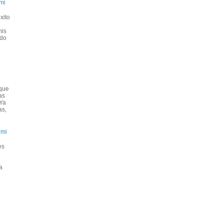
mi
xito
mis
ado
que
as
 Ya
as,
umi
es
a