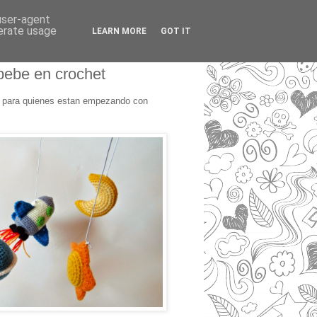
 user-agent
nerate usage
LEARN MORE
GOT IT
bebe en crochet
s para quienes estan empezando con