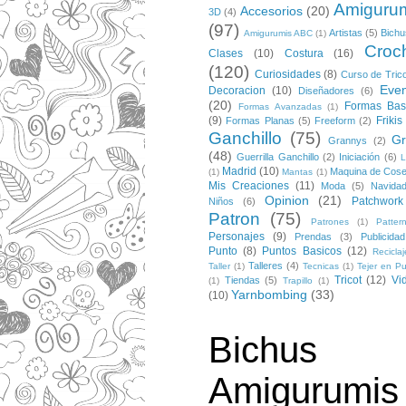
Amiguru
Accesorios
(20)
3D
(4)
(97)
Artistas
(5)
Bichu
Amigurumis ABC
(1)
Croc
Clases
(10)
Costura
(16)
(120)
Curiosidades
(8)
Curso de Trico
Eve
Decoracion
(10)
Diseñadores
(6)
(20)
Formas Bas
Formas Avanzadas
(1)
(9)
Frikis
Formas Planas
(5)
Freeform
(2)
Ganchillo
(75)
Gr
Grannys
(2)
(48)
Guerrilla Ganchillo
(2)
Iniciación
(6)
L
Madrid
(10)
Maquina de Cose
(1)
Mantas
(1)
Mis Creaciones
(11)
Moda
(5)
Navida
Opinion
(21)
Patchwork
Niños
(6)
Patron
(75)
Patrones
(1)
Patter
Personajes
(9)
Prendas
(3)
Publicidad
Punto
(8)
Puntos Basicos
(12)
Reciclaj
Talleres
(4)
Taller
(1)
Tecnicas
(1)
Tejer en Pu
Tricot
(12)
Vi
Tiendas
(5)
(1)
Trapillo
(1)
Yarnbombing
(33)
(10)
Bichus
Amigurumis