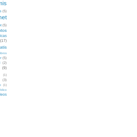
mis
s
(5)
het
t
(5)
ntos
icas
(17)
atis
ibros
r
(5)
d
(2)
(9)
n
(1)
(3)
e
(1)
blico
deos