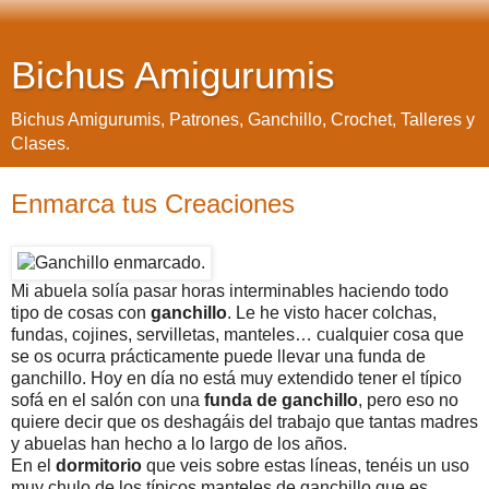
Bichus Amigurumis
Bichus Amigurumis, Patrones, Ganchillo, Crochet, Talleres y
Clases.
Enmarca tus Creaciones
Mi abuela solía pasar horas interminables haciendo todo
tipo de cosas con
ganchillo
. Le he visto hacer colchas,
fundas, cojines, servilletas, manteles… cualquier cosa que
se os ocurra prácticamente puede llevar una funda de
ganchillo. Hoy en día no está muy extendido tener el típico
sofá en el salón con una
funda de ganchillo
, pero eso no
quiere decir que os deshagáis del trabajo que tantas madres
y abuelas han hecho a lo largo de los años.
En el
dormitorio
que veis sobre estas líneas, tenéis un uso
muy chulo de los típicos manteles de ganchillo que es