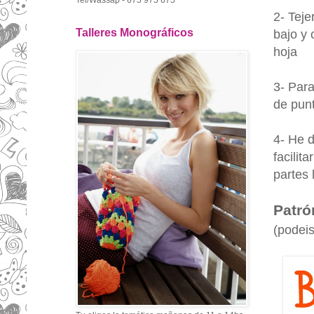
Tel/Wassap - 675 975 675
2- Tej
Talleres Monográficos
bajo y 
hoja
3- Para
de punt
4- He d
facilit
partes 
Patr
(podeis