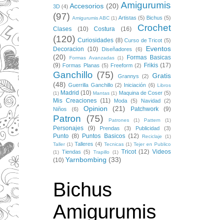
Amigurumis
Accesorios
(20)
3D
(4)
(97)
Artistas
(5)
Bichus
(5)
Amigurumis ABC
(1)
Crochet
Clases
(10)
Costura
(16)
(120)
Curiosidades
(8)
Curso de Tricot
(5)
Eventos
Decoracion
(10)
Diseñadores
(6)
(20)
Formas Basicas
Formas Avanzadas
(1)
(9)
Frikis
(17)
Formas Planas
(5)
Freeform
(2)
Ganchillo
(75)
Gratis
Grannys
(2)
(48)
Guerrilla Ganchillo
(2)
Iniciación
(6)
Libros
Madrid
(10)
Maquina de Coser
(5)
(1)
Mantas
(1)
Mis Creaciones
(11)
Moda
(5)
Navidad
(2)
Opinion
(21)
Patchwork
(9)
Niños
(6)
Patron
(75)
Patrones
(1)
Pattern
(1)
Personajes
(9)
Prendas
(3)
Publicidad
(3)
Punto
(8)
Puntos Basicos
(12)
Reciclaje
(1)
Talleres
(4)
Taller
(1)
Tecnicas
(1)
Tejer en Publico
Tricot
(12)
Videos
Tiendas
(5)
(1)
Trapillo
(1)
Yarnbombing
(33)
(10)
Bichus
Amigurumis