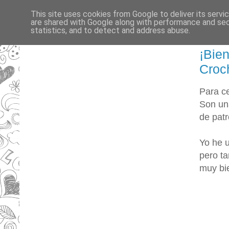
This site uses cookies from Google to deliver its servi
are shared with Google along with performance and secu
statistics, and to detect and address abuse.
¡Bie
Croc
Para ce
Son una
de pat
Yo he u
pero ta
muy bi