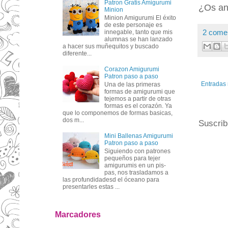
Patron Gratis Amigurumi
¿Os an
Minion
Minion Amigurumi El éxito
de este personaje es
2 come
innegable, tanto que mis
alumnas se han lanzado
a hacer sus muñequitos y buscado
diferente...
Corazon Amigurumi
Patron paso a paso
Entradas 
Una de las primeras
formas de amigurumi que
tejemos a partir de otras
formas es el corazón. Ya
que lo componemos de formas basicas,
dos m...
Suscrib
Mini Ballenas Amigurumi
Patron paso a paso
Siguiendo con patrones
pequeños para tejer
amigurumis en un pis-
pas, nos trasladamos a
las profundidadesd el óceano para
presentarles estas ...
Marcadores