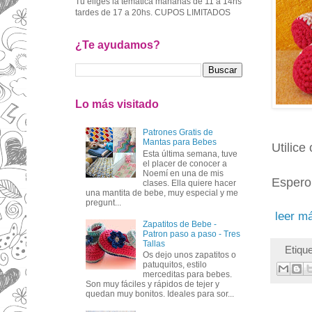
Tu eliges la temática mañanas de 11 a 14hs
tardes de 17 a 20hs. CUPOS LIMITADOS
¿Te ayudamos?
Lo más visitado
Patrones Gratis de
Mantas para Bebes
Utilic
Esta última semana, tuve
el placer de conocer a
Noemí en una de mis
Espero
clases. Ella quiere hacer
una mantita de bebe, muy especial y me
pregunt...
leer m
Zapatitos de Bebe -
Patron paso a paso - Tres
Tallas
Etiqu
Os dejo unos zapatitos o
patuquitos, estilo
merceditas para bebes.
Son muy fáciles y rápidos de tejer y
quedan muy bonitos. Ideales para sor...