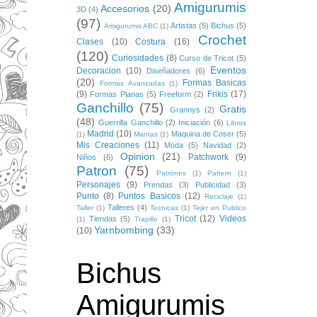
Amigurumis
Accesorios
(20)
3D
(4)
(97)
Artistas
(5)
Bichus
(5)
Amigurumis ABC
(1)
Crochet
Clases
(10)
Costura
(16)
(120)
Curiosidades
(8)
Curso de Tricot
(5)
Eventos
Decoracion
(10)
Diseñadores
(6)
(20)
Formas Basicas
Formas Avanzadas
(1)
(9)
Frikis
(17)
Formas Planas
(5)
Freeform
(2)
Ganchillo
(75)
Gratis
Grannys
(2)
(48)
Guerrilla Ganchillo
(2)
Iniciación
(6)
Libros
Madrid
(10)
Maquina de Coser
(5)
(1)
Mantas
(1)
Mis Creaciones
(11)
Moda
(5)
Navidad
(2)
Opinion
(21)
Patchwork
(9)
Niños
(6)
Patron
(75)
Patrones
(1)
Pattern
(1)
Personajes
(9)
Prendas
(3)
Publicidad
(3)
Punto
(8)
Puntos Basicos
(12)
Reciclaje
(1)
Talleres
(4)
Taller
(1)
Tecnicas
(1)
Tejer en Publico
Tricot
(12)
Videos
Tiendas
(5)
(1)
Trapillo
(1)
Yarnbombing
(33)
(10)
Bichus
Amigurumis