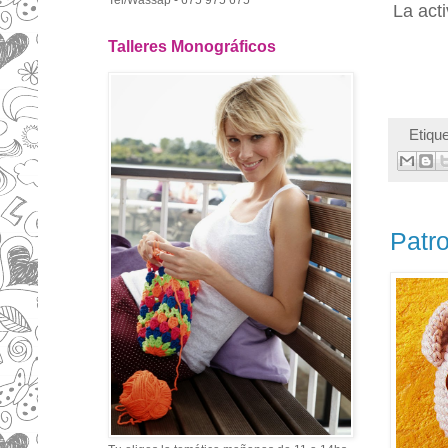
Tel/Wassap - 675 975 675
La act
Talleres Monográficos
Etiqu
Patr