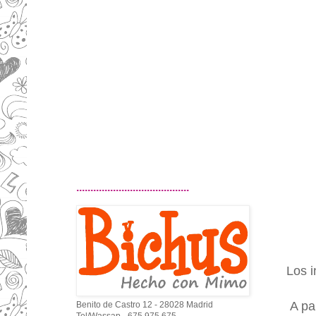
........................................
Los i
A pa
Benito de Castro 12 - 28028 Madrid