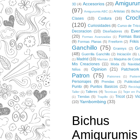
Amiguru
Accesorios
(20)
3D
(4)
(97)
Artistas
(5)
Bichu
Amigurumis ABC
(1)
Croc
Clases
(10)
Costura
(16)
(120)
Curiosidades
(8)
Curso de Trico
Eve
Decoracion
(10)
Diseñadores
(6)
(20)
Formas Bas
Formas Avanzadas
(1)
(9)
Frikis
Formas Planas
(5)
Freeform
(2)
Ganchillo
(75)
Gr
Grannys
(2)
(48)
Guerrilla Ganchillo
(2)
Iniciación
(6)
L
Madrid
(10)
Maquina de Cose
(1)
Mantas
(1)
Mis Creaciones
(11)
Moda
(5)
Navida
Opinion
(21)
Patchwork
Niños
(6)
Patron
(75)
Patrones
(1)
Patter
Personajes
(9)
Prendas
(3)
Publicidad
Punto
(8)
Puntos Basicos
(12)
Reciclaj
Talleres
(4)
Taller
(1)
Tecnicas
(1)
Tejer en Pu
Tricot
(12)
Vi
Tiendas
(5)
(1)
Trapillo
(1)
Yarnbombing
(33)
(10)
Bichus
Amigurumis