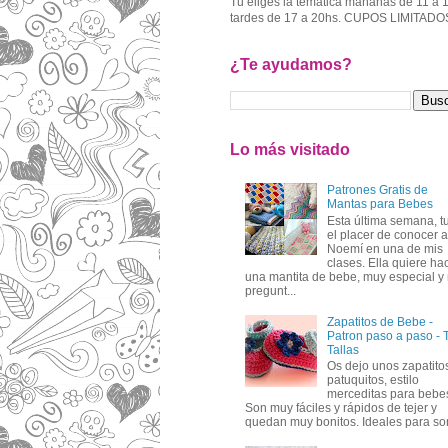
Tu eliges la temática mañanas de 11 a 
tardes de 17 a 20hs. CUPOS LIMITADO
¿Te ayudamos?
Lo más visitado
Patrones Gratis de
Mantas para Bebes
Esta última semana, t
el placer de conocer a
Noemí en una de mis
clases. Ella quiere ha
una mantita de bebe, muy especial y
pregunt...
Zapatitos de Bebe -
Patron paso a paso - 
Tallas
Os dejo unos zapatito
patuquitos, estilo
merceditas para bebe
Son muy fáciles y rápidos de tejer y
quedan muy bonitos. Ideales para sor.