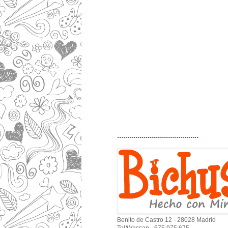
........................................
Benito de Castro 12 - 28028 Madrid