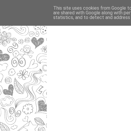
This site uses cookies from Google to 
are shared with Google along with per
statistics, and to detect and address