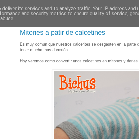
deliver its services and to analyze traffic. Your IP address and
formance and security metrics to ensure quality of service, ge
 abuse.
Mitones a patir de calcetines
Es muy comun que nuestros calcerites se desgasten en la parte del
tener mucha mas duraxión
Hoy veremos como convertir unos calcetines en mitones y darles