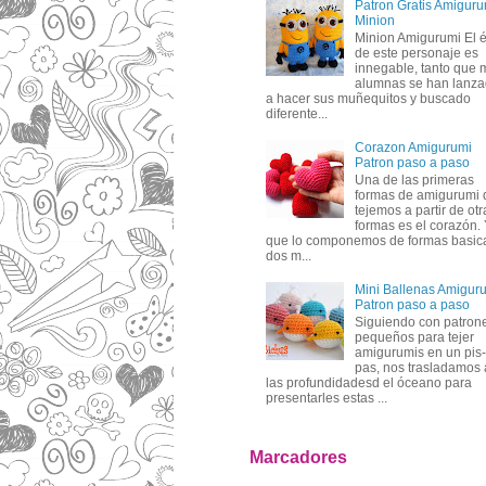
Patron Gratis Amiguru
Minion
Minion Amigurumi El é
de este personaje es
innegable, tanto que 
alumnas se han lanz
a hacer sus muñequitos y buscado
diferente...
Corazon Amigurumi
Patron paso a paso
Una de las primeras
formas de amigurumi 
tejemos a partir de otr
formas es el corazón.
que lo componemos de formas basic
dos m...
Mini Ballenas Amigur
Patron paso a paso
Siguiendo con patron
pequeños para tejer
amigurumis en un pis-
pas, nos trasladamos 
las profundidadesd el óceano para
presentarles estas ...
Marcadores