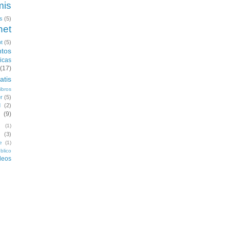
mis
s
(5)
het
t
(5)
ntos
icas
(17)
atis
ibros
r
(5)
d
(2)
(9)
n
(1)
(3)
e
(1)
blico
deos