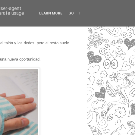
 user-agent
nerate usage
LEARN MORE
GOT IT
 talón y los dedos, pero el resto suele
 una nueva oportunidad.