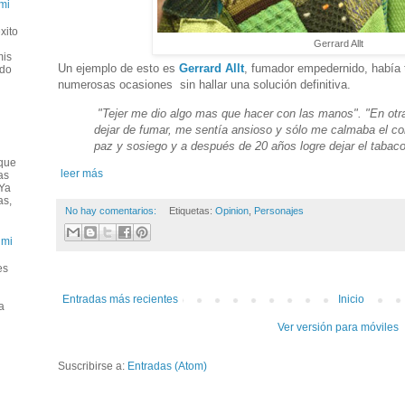
mi
xito
Gerrard Allt
mis
Un ejemplo de esto es
Gerrard Allt
, fumador empedernido, había t
ado
numerosas ocasiones sin hallar una solución definitiva.
"Tejer me dio algo mas que hacer con las manos". "En otra
dejar de fumar, me sentía ansioso y sólo me calmaba el co
paz y sosiego y a después de 20 años logre dejar el tabac
que
leer más
as
 Ya
as,
No hay comentarios:
Etiquetas:
Opinion
,
Personajes
umi
es
Entradas más recientes
Inicio
a
Ver versión para móviles
Suscribirse a:
Entradas (Atom)