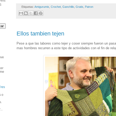
14hs
S
Etiquetas:
Amigurumis
,
Crochet
,
Ganchillo
,
Gratis
,
Patron
Ellos tambien tejen
Pese a que las labores como tejer y coser siempre fueron un pa
mas hombres recurren a este tipo de actividades con el fin de rela
uve
cer
 me
Tres
s o
s.
..